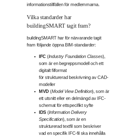
informationstillfällen för medlemmarna.
Vilka standarder har
buildingSMART tagit fram?
buildingSMART har för närvarande tagit
fram följande öppna BIM-standarder:
IFC
(
Industry Foundation Classes
),
som är en begreppsmodell och ett
digitalt filformat
för strukturerad beskrivning av CAD-
modeller
MVD
(
Model View Definition
), som är
ett utsnitt eller en delmängd av IFC-
schemat för ettspecifikt syfte
IDS
(
Information Delivery
Specification
), som är en
strukturerad textfil som beskriver
vad en specifik IFC-fil ska innehålla