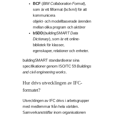
BCF
(
BIM Collaboration Format
),
som är ett filformat (bcfxml) för att
kommunicera
objekt- och modellbaserade ärenden
mellan olika program och aktörer
bSDD
(
buildingSMART Data
Dictionary
), som är ett online-
bibliotek för klasser,
egenskaper, relationer och enheter.
buildingSMART standardiserar sina
specifikationer genom ISO/TC 59
Buildings
and civil engineering works
.
Hur drivs utvecklingen av IFC-
formatet?
Utvecklingen av IFC drivs i arbetsgrupper
med medlemmar från hela världen.
Samverkansträffar inom organisationen