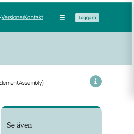
☰
Versioner
Kontakt
Logga in
cElementAssembly)
Se även