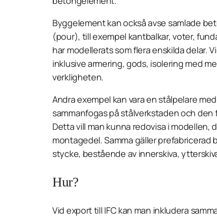
betongelement.
Byggelement kan också avse samlade be
(
pour
), till exempel kantbalkar, voter, fu
har modellerats som flera enskilda delar. 
inklusive armering, gods, isolering med mera
verkligheten.
Andra exempel kan vara en stålpelare med fo
sammanfogas på stålverkstaden och den fär
Detta vill man kunna redovisa i modellen, de
montagedel. Samma gäller prefabricerad b
stycke, bestående av innerskiva, ytterskiva
Hur?
Vid export till IFC kan man inkludera samm