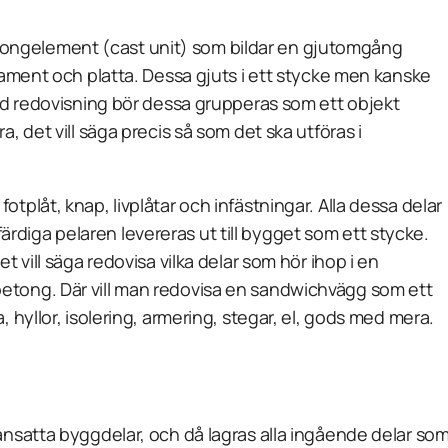
tongelement (
cast unit
) som bildar en gjutomgång
ndament och platta. Dessa gjuts i ett stycke men kanske
Vid redovisning bör dessa grupperas som ett objekt
, det vill säga precis så som det ska utföras i
tplåt, knap, livplåtar och infästningar. Alla dessa delar
diga pelaren levereras ut till bygget som ett stycke.
t vill säga redovisa vilka delar som hör ihop i en
etong. Där vill man redovisa en sandwichvägg som ett
, hyllor, isolering, armering, stegar, el, gods med mera.
ansatta byggdelar, och då lagras alla ingående delar so