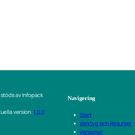
stöds av Infopack
Navigering
uella version:
1.0.0
Start
Verktyg och Resurser
Versioner