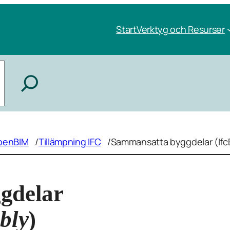
Start
Verktyg och Resurser
penBIM
/
Tillämpning IFC
/
Sammansatta byggdelar (If
gdelar
bly
)