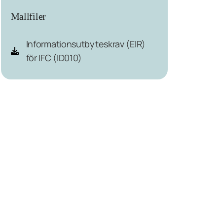
Mallfiler
Informationsutbyteskrav (EIR)
för IFC (ID010)