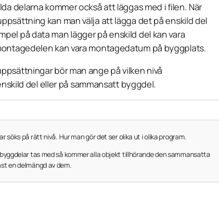
ilda delarna kommer också att läggas med i filen. När
psättning kan man välja att lägga det på enskild del
pel på data man lägger på enskild del kan vara
 montagedelen kan vara montagedatum på byggplats.
ppsättningar bör man ange på vilken nivå
 enskild del eller på sammansatt byggdel.
 söks på rätt nivå. Hur man gör det ser olika ut i olika program.
a byggdelar tas med så kommer alla objekt tillhörande den sammansatta
ast en delmängd av dem.