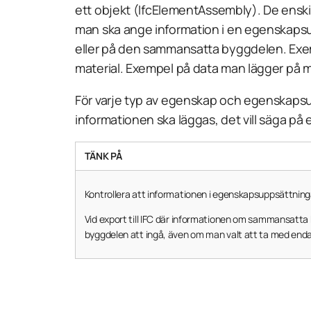
ett objekt (
IfcElementAssembly
). De ensk
man ska ange information i en egenskapsup
eller på den sammansatta byggdelen. Exem
material. Exempel på data man lägger på
För varje typ av egenskap och egenskapsu
informationen ska läggas, det vill säga på
TÄNK PÅ
Kontrollera att informationen i egenskapsuppsättningar
Vid export till IFC där informationen om sammansatt
byggdelen att ingå, även om man valt att ta med end