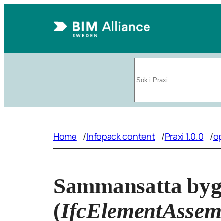
Hoppa
till
innehåll
Sök
Home
/
Infopack content
/
Praxi 1.0.0
/
o
Sammansatta byg
(
IfcElementAssem