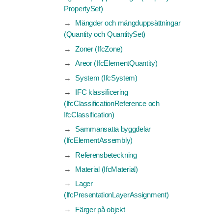
PropertySet)
Mängder och mängduppsättningar
(Quantity och QuantitySet)
Zoner (IfcZone)
Areor (IfcElementQuantity)
System (IfcSystem)
IFC klassificering
(IfcClassificationReference och
IfcClassification)
Sammansatta byggdelar
(IfcElementAssembly)
Referensbeteckning
Material (IfcMaterial)
Lager
(IfcPresentationLayerAssignment)
Färger på objekt