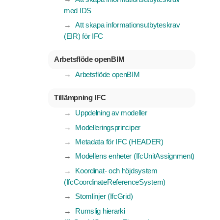
med IDS
Att skapa informationsutbyteskrav
(EIR) för IFC
Arbetsflöde openBIM
Arbetsflöde openBIM
Tillämpning IFC
Uppdelning av modeller
Modelleringsprinciper
Metadata för IFC (HEADER)
Modellens enheter (IfcUnitAssignment)
Koordinat- och höjdsystem
(IfcCoordinateReferenceSystem)
Stomlinjer (IfcGrid)
Rumslig hierarki