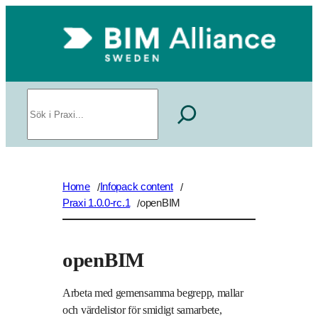
Hoppa
till
innehåll
Sök
Home
Infopack content
/
/
Praxi 1.0.0-rc.1
openBIM
/
openBIM
Arbeta med gemensamma begrepp, mallar
och värdelistor för smidigt samarbete,