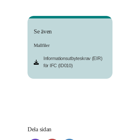
Se även
Mallfiler
Informationsutbyteskrav (EIR)
för IFC (ID010)
Dela sidan