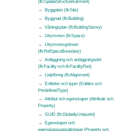
(IfcSpatialStructureElement)
Byggplats (IfcSite)
Byggnad (IfcBuilding)
Våningsplan (IfcBuildingStorey)
Utrymmen (IfcSpace)
Utrymmesgränser
(IfcRelSpaceBoundary)
Anläggning och anläggningsdel
(IfcFacility och IfcFacilityPart)
Linjeföring (IfcAlignment)
Entiteter och typer (Entities och
PredefinedType)
Attribut och egenskaper (Attribute och
Property)
GUID (IfcGloballyUniqueId)
Egenskaper och
egenskapsuppsättningar (Property och