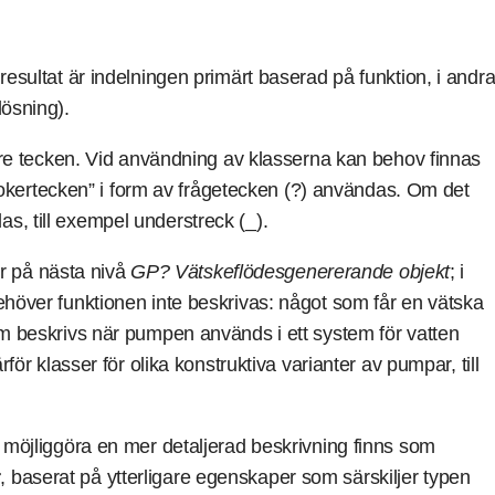
gresultat är indelningen primärt baserad på funktion, i andr
lösning).
 tecken. Vid användning av klasserna kan behov finnas
a ”jokertecken” i form av frågetecken (?) användas. Om det
s, till exempel understreck (_).
r på nästa nivå
GP? Vätskeflödesgenererande objekt
; i
behöver funktionen inte beskrivas: något som får en vätska
 om beskrivs när pumpen används i ett system för vatten
ärför klasser för olika konstruktiva varianter av pumpar, till
tt möjliggöra en mer detaljerad beskrivning finns som
r
, baserat på ytterligare egenskaper som särskiljer typen