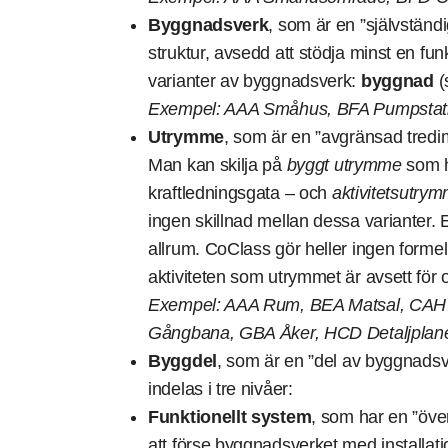
Byggnadsverk
, som är en ”självständ
struktur, avsedd att stödja minst en fun
varianter av byggnadsverk:
byggnad
(
Exempel: AAA Småhus, BFA Pumpstati
Utrymme
, som är en ”avgränsad tredime
Man kan skilja på
byggt utrymme
som ha
kraftledningsgata – och
aktivitetsutry
ingen skillnad mellan dessa varianter. E
allrum. CoClass gör heller ingen form
aktiviteten som utrymmet är avsett för o
Exempel: AAA Rum, BEA Matsal, CAH 
Gångbana, GBA Åker, HCD Detaljplane
Byggdel
, som är en ”del av byggnadsve
indelas i tre nivåer:
Funktionellt system
, som har en ”öve
att förse byggnadsverket med installat