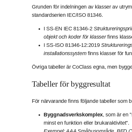
Grunden för indelningen av klasser av utrym
standardserien IEC/ISO 81346.
I SS-EN IEC 81346-2
Struktureringspri
objekt och koder för klasser
finns klas
I SS-ISO 81346-12:2019
Strukturering
installationssystem
finns klasser för fu
Övriga tabeller är CoClass egna, men bygger
Tabeller för byggresultat
För närvarande finns följande tabeller som b
Byggnadsverkskomplex
, som är en ”
minst en funktion eller brukaraktivitet”.
Exempel: AAA Småhusområde, BFD Ca