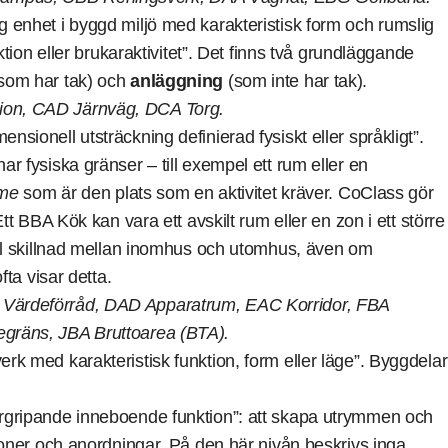
ig enhet i byggd miljö med karakteristisk form och rumslig
ktion eller brukaraktivitet”. Det finns två grundläggande
som har tak) och
anläggning
(som inte har tak).
on, CAD Järnväg, DCA Torg.
nsionell utsträckning definierad fysiskt eller språkligt”.
r fysiska gränser – till exempel ett rum eller en
mme
som är den plats som en aktivitet kräver. CoClass gör
tt BBA Kök kan vara ett avskilt rum eller en zon i ett större
ell skillnad mellan inomhus och utomhus, även om
fta visar detta.
Värdeförråd, DAD Apparatrum, EAC Korridor, FBA
gräns, JBA Bruttoarea (BTA).
rk med karakteristisk funktion, form eller läge”. Byggdelar
rgripande inneboende funktion”: att skapa utrymmen och
ioner och anordningar. På den här nivån beskrivs inga