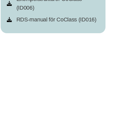
(ID006)
RDS-manual för CoClass (ID016)