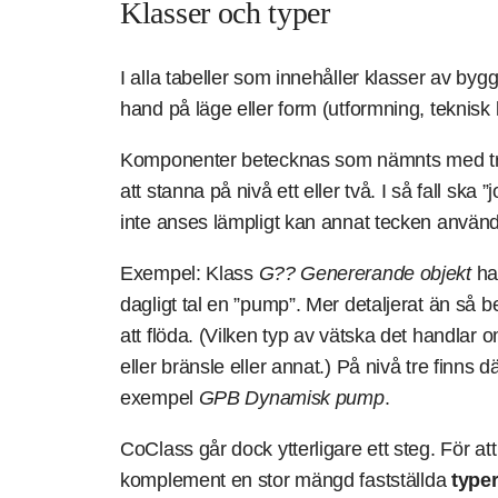
Klasser och typer
I alla tabeller som innehåller klasser av byg
hand på läge eller form (utformning, teknisk 
Komponenter betecknas som nämnts med tre
att stanna på nivå ett eller två. I så fall sk
inte anses lämpligt kan annat tecken använda
Exempel: Klass
G?? Genererande objekt
ha
dagligt tal en ”pump”. Mer detaljerat än så 
att flöda. (Vilken typ av vätska det handlar
eller bränsle eller annat.) På nivå tre finns d
exempel
GPB Dynamisk pump
.
CoClass går dock ytterligare ett steg. För a
komplement en stor mängd fastställda
type