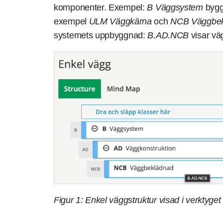
komponenter. Exempel:
B Väggsystem
bygg
exempel
ULM Väggkärna
och
NCB Väggbek
systemets uppbyggnad:
B.AD.NCB
visar vä
Figur 1: Enkel väggstruktur visad i verktyge