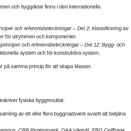
men och byggdelar finns i den internationella
nciper och referensbeteckningar – Del 2: Klassificering av
ser för utrymmen och komponenter.
sprinciper och referensbeteckningar – Del 12: Bygg- och
nktionella system och för konstruktiva system.
 på samma princip för att skapa klasser.
eskriver fysiska byggresultat:
samling av ett eller flera byggnadsverk avsett att betjäna
mpus, CBB Reningsverk, DAA Vägnät, EBG Golfbana.