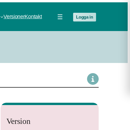
☰
Versioner
Kontakt
Logga in
Version
a