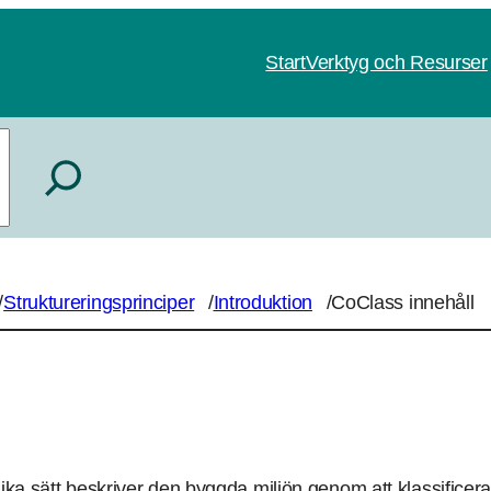
Start
Verktyg och Resurser
/
Struktureringsprinciper
/
Introduktion
/
CoClass innehåll
ika sätt beskriver den byggda miljön genom att klassificer