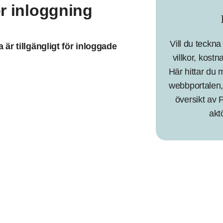
r inloggning
Vill du teckna
är tillgängligt för inloggade
villkor, kos
Här hittar du
webbportalen,
översikt av 
akt