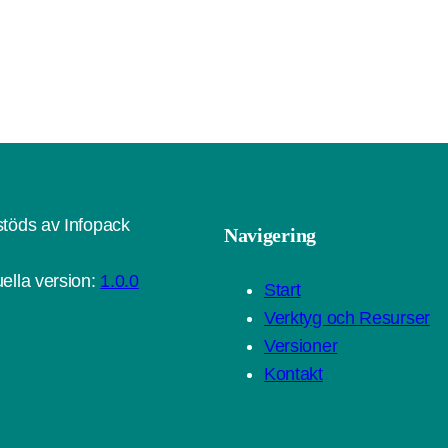
töds av Infopack
Navigering
ella version:
1.0.0
Start
Verktyg och Resurser
Versioner
Kontakt