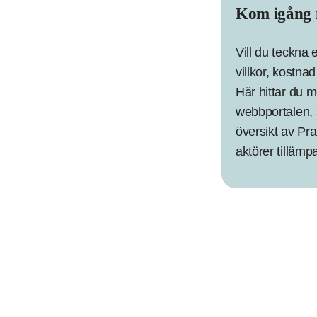
Kom igång 
Vill du teckna 
villkor, kostn
Här hittar du 
webbportalen, 
översikt av Pra
aktörer tillämp