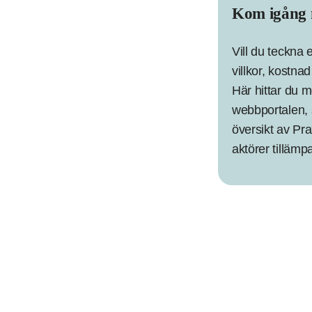
Kom igång 
Vill du teckna 
villkor, kostn
Här hittar du 
webbportalen, 
översikt av Pra
aktörer tillämp