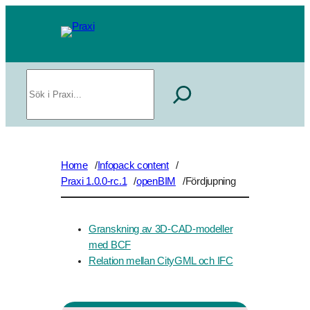
Hoppa
till
innehåll
Sök
Home
Infopack content
/
/
Praxi 1.0.0-rc.1
openBIM
Fördjupning
/
/
Granskning av 3D-CAD-modeller
med BCF
Relation mellan CityGML och IFC