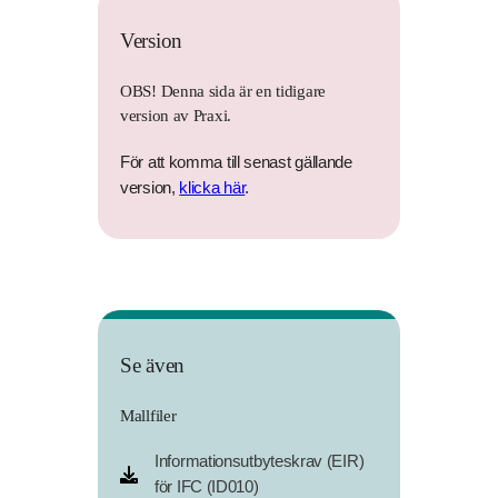
Version
OBS! Denna sida är en tidigare
version av Praxi.
För att komma till senast gällande
version,
klicka här
.
Se även
Mallfiler
Informationsutbyteskrav (EIR)
för IFC (ID010)